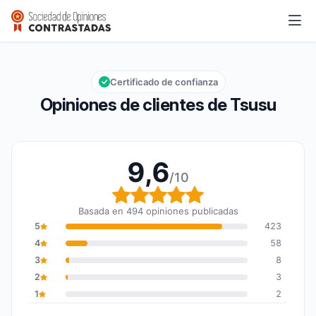
Tsusu
9,6/10
Calificación global: 9,6 de 10
Certificado de confianza
Opiniones de clientes de Tsusu
9,6
/10
Calificación global: 9,6
Basada en 494 opiniones publicadas
5
423
4
58
3
8
2
3
1
2