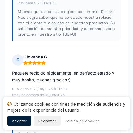
Publicada el 25/08/2025
Muchas gracias por su elogioso comentario, Richard.
Nos alegra saber que ha apreciado nuestra relación
con el cliente y la calidad de nuestros productos. Su
satisfacción es nuestra prioridad, y esperamos verlo
pronto en nuestro sitio TSURU!
Giovanna G.
G
Nota: 5 de 5
Paquete recibido rápidamente, en perfecto estado y
muy bonito, muchas gracias :)
Publicado el 21/08/2025 à 11h00
tras una compra de 09/08/2025
Utilizamos cookies con fines de medición de audiencia y
Opinión traducida
mejora de la experiencia del usuario.
Respuesta de Tsusu
Aceptar
Rechazar
Política de cookies
Publicada el 25/08/2025