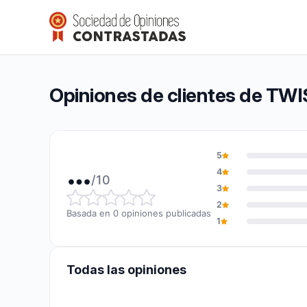
TWISTMIRROR
…/10
(0 opiniones)
Calificación global: … de 10
Opiniones de clientes de T
5
…
4
/10
3
Calificación global: … de 10
2
Basada en 0 opiniones publicadas
1
Todas las opiniones