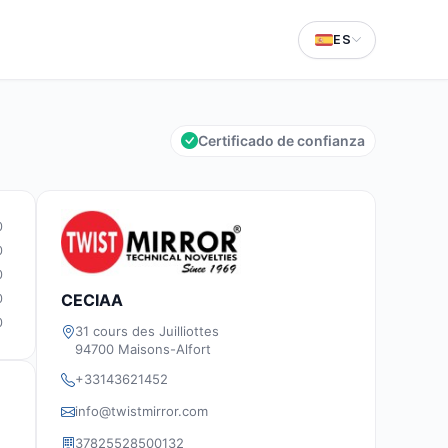
ES
Certificado de confianza
0
0
0
CECIAA
0
0
31 cours des Juilliottes
94700 Maisons-Alfort
+33143621452
info@twistmirror.com
37825528500132