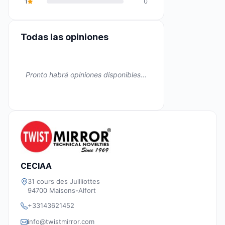
1
0
Todas las opiniones
Pronto habrá opiniones disponibles...
CECIAA
31 cours des Juilliottes
94700 Maisons-Alfort
+33143621452
info@twistmirror.com