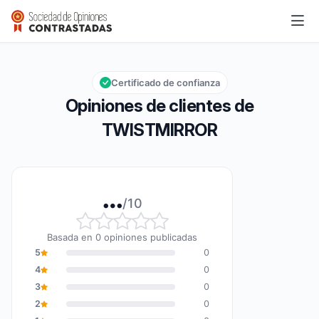
TWISTMIRROR
…/10
Calificación global: … de 10
Certificado de confianza
Opiniones de clientes de
TWISTMIRROR
…
/10
Calificación global: … de 10
Basada en 0 opiniones publicadas
5
0
4
0
3
0
2
0