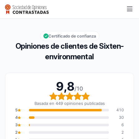
Sixten-environmental
9,8/10
Calificación global: 9,8 de 10
Certificado de confianza
Opiniones de clientes de Sixten-
environmental
9,8
/10
Calificación global: 9,8
Basada en 449 opiniones publicadas
5
410
4
30
3
6
2
2