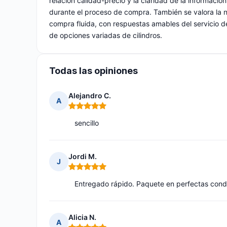
relación calidad-precio y la claridad de la información
durante el proceso de compra. También se valora la na
compra fluida, con respuestas amables del servicio de
de opciones variadas de cilindros.
Todas las opiniones
Alejandro C.
A
Nota: 5 de 5
sencillo
Jordi M.
J
Nota: 5 de 5
Entregado rápido. Paquete en perfectas cond
Alicia N.
A