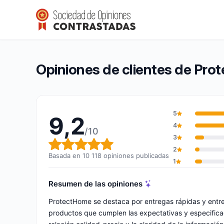
ProtectHome
9,2/10
(10 118 opiniones)
Calificación global: 9,2 de 10
Opiniones de clientes de Pr
5
9,2
4
/10
3
Calificación global: 9,2 de 10
2
Basada en 10 118 opiniones publicadas
1
Resumen de las opiniones
ProtectHome se destaca por entregas rápidas y entr
productos que cumplen las expectativas y especificac