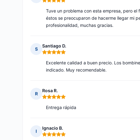
Nota: 5 de 5
Tuve un problema con esta empresa, pero el f
éstos se preocuparon de hacerme llegar mi p
profesionalidad, muchas gracias.
Santiago D.
S
Nota: 5 de 5
Excelente calidad a buen precio. Los bombine
indicado. Muy recomendable.
Rosa R.
R
Nota: 5 de 5
Entrega rápida
Ignacio B.
I
Nota: 5 de 5