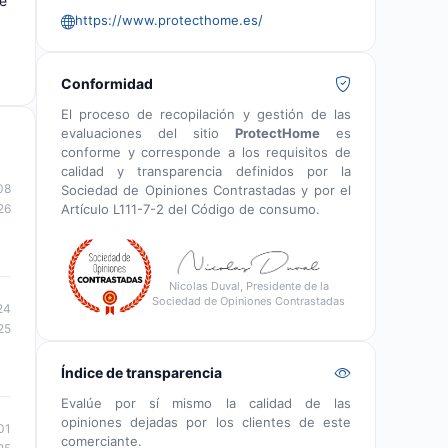
te
https://www.protecthome.es/
d
Conformidad
El proceso de recopilación y gestión de las
evaluaciones del sitio
ProtectHome
es
conforme y corresponde a los requisitos de
calidad y transparencia definidos por la
08
Sociedad de Opiniones Contrastadas y por el
Artículo L111-7-2 del Código de consumo.
26
Nicolas Duval, Presidente de la
Sociedad de Opiniones Contrastadas
24
25
Índice de transparencia
Evalúe por sí mismo la calidad de las
opiniones dejadas por los clientes de este
01
comerciante.