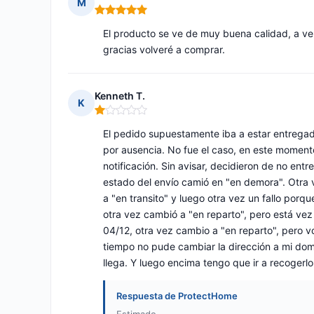
M
Nota: 5 de 5
El producto se ve de muy buena calidad, a ver
gracias volveré a comprar.
Kenneth T.
K
Nota: 1 de 5
El pedido supuestamente iba a estar entregado
por ausencia. No fue el caso, en este momento
notificación. Sin avisar, decidieron de no ent
estado del envío camió en "en demora". Otra v
a "en transito" y luego otra vez un fallo porqu
otra vez cambió a "en reparto", pero está vez
04/12, otra vez cambio a "en reparto", pero vo
tiempo no pude cambiar la dirección a mi domic
llega. Y luego encima tengo que ir a recogerlo
Respuesta de ProtectHome