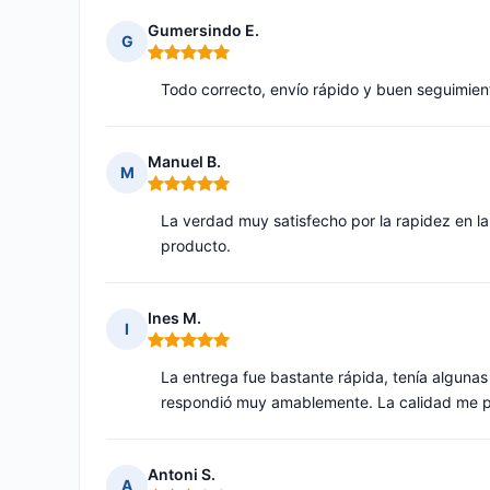
Gumersindo E.
G
Nota: 5 de 5
Todo correcto, envío rápido y buen seguimien
Manuel B.
M
Nota: 5 de 5
La verdad muy satisfecho por la rapidez en la
producto.
Ines M.
I
Nota: 5 de 5
La entrega fue bastante rápida, tenía algunas 
respondió muy amablemente. La calidad me 
Antoni S.
A