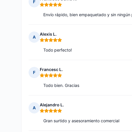
F
Nota: 5 de 5
Envío rápido, bien empaquetado y sin ningún
Alexis L.
A
Nota: 5 de 5
Todo perfecto!
Francesc L.
F
Nota: 5 de 5
Todo bien. Gracias
Alejandro L.
A
Nota: 5 de 5
Gran surtido y asesoramiento comercial