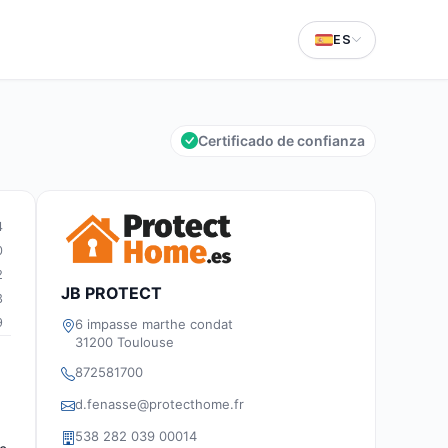
ES
Certificado de confianza
4
0
2
JB PROTECT
3
9
6 impasse marthe condat
31200 Toulouse
872581700
d.fenasse@protecthome.fr
538 282 039 00014