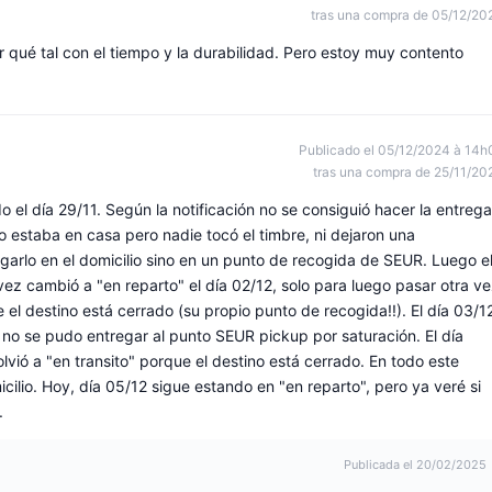
tras una compra de 05/12/20
 qué tal con el tiempo y la durabilidad. Pero estoy muy contento
Publicado el 05/12/2024 à 14h
tras una compra de 25/11/20
 el día 29/11. Según la notificación no se consiguió hacer la entrega
 estaba en casa pero nadie tocó el timbre, ni dejaron una
regarlo en el domicilio sino en un punto de recogida de SEUR. Luego e
ez cambió a "en reparto" el día 02/12, solo para luego pasar otra v
e el destino está cerrado (su propio punto de recogida!!). El día 03/1
 no se pudo entregar al punto SEUR pickup por saturación. El día
lvió a "en transito" porque el destino está cerrado. En todo este
ilio. Hoy, día 05/12 sigue estando en "en reparto", pero ya veré si
.
Publicada el 20/02/2025