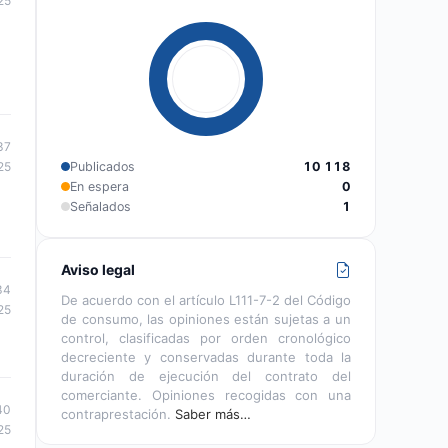
25
37
Publicados
10 118
25
En espera
0
Señalados
1
Aviso legal
34
De acuerdo con el artículo L111-7-2 del Código
25
de consumo, las opiniones están sujetas a un
control, clasificadas por orden cronológico
decreciente y conservadas durante toda la
duración de ejecución del contrato del
comerciante. Opiniones recogidas con una
40
contraprestación.
Saber más…
25