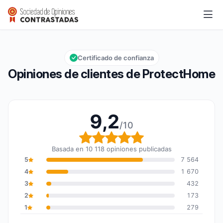
ProtectHome
9,2/10
Calificación global: 9,2 de 10
Certificado de confianza
Opiniones de clientes de ProtectHome
9,2
/10
Calificación global: 9,2
Basada en 10 118 opiniones publicadas
5
7 564
4
1 670
3
432
2
173
1
279