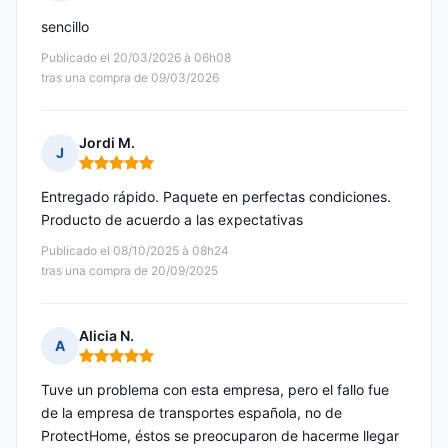
Nota: 5 de 5
sencillo
Publicado el 20/03/2026 à 06h08
tras una compra de 09/03/2026
Jordi M.
J
Nota: 5 de 5
Entregado rápido. Paquete en perfectas condiciones.
Producto de acuerdo a las expectativas
Publicado el 08/10/2025 à 08h24
tras una compra de 20/09/2025
Alicia N.
A
Nota: 5 de 5
Tuve un problema con esta empresa, pero el fallo fue
de la empresa de transportes española, no de
ProtectHome, éstos se preocuparon de hacerme llegar