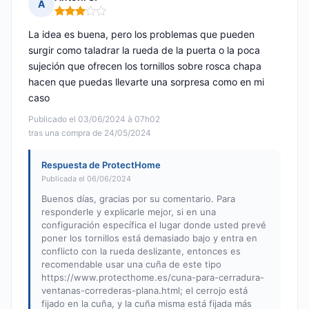
A
Nota: 3 de 5
La idea es buena, pero los problemas que pueden
surgir como taladrar la rueda de la puerta o la poca
sujeción que ofrecen los tornillos sobre rosca chapa
hacen que puedas llevarte una sorpresa como en mi
caso
Publicado el 03/06/2024 à 07h02
tras una compra de 24/05/2024
Respuesta de ProtectHome
Publicada el 06/06/2024
Buenos días, gracias por su comentario. Para
responderle y explicarle mejor, si en una
configuración específica el lugar donde usted prevé
poner los tornillos está demasiado bajo y entra en
conflicto con la rueda deslizante, entonces es
recomendable usar una cuña de este tipo
https://www.protecthome.es/cuna-para-cerradura-
ventanas-correderas-plana.html; el cerrojo está
fijado en la cuña, y la cuña misma está fijada más