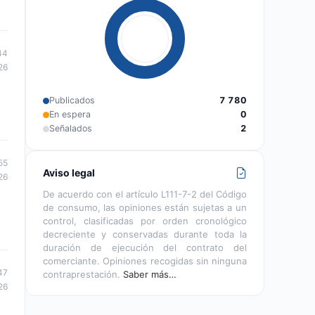
44
26
Publicados
7 780
En espera
0
Señalados
2
55
Aviso legal
26
De acuerdo con el artículo L111-7-2 del Código
de consumo, las opiniones están sujetas a un
control, clasificadas por orden cronológico
decreciente y conservadas durante toda la
duración de ejecución del contrato del
comerciante. Opiniones recogidas sin ninguna
47
contraprestación.
Saber más…
26