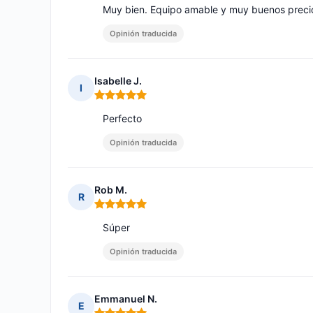
Muy bien. Equipo amable y muy buenos preci
Opinión traducida
Isabelle J.
I
Nota: 5 de 5
Perfecto
Opinión traducida
Rob M.
R
Nota: 5 de 5
Súper
Opinión traducida
Emmanuel N.
E