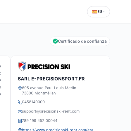
ES
Certificado de confianza
6
2
SARL E-PRECISIONSPORT.FR
9
3
695 avenue Paul-Louis Merlin
73800 Montmélian
0
0458140000
support@precisionski-rent.com
789 199 452 00044
https://www.precisionski-rent.com/es/