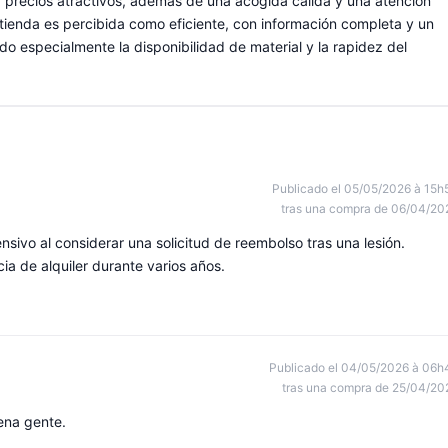
a y precios atractivos, además de una acogida cálida y una atención
tienda es percibida como eficiente, con información completa y un
do especialmente la disponibilidad de material y la rapidez del
Publicado el 05/05/2026 à 15h
tras una compra de 06/04/20
ivo al considerar una solicitud de reembolso tras una lesión.
 de alquiler durante varios años.
Publicado el 04/05/2026 à 06h
tras una compra de 25/04/20
ena gente.