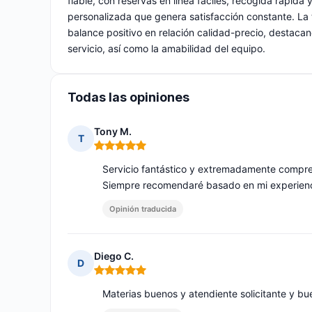
fiable, con reservas en línea fáciles, recogida rápid
personalizada que genera satisfacción constante. La 
balance positivo en relación calidad-precio, destacan
servicio, así como la amabilidad del equipo.
Todas las opiniones
Tony M.
T
Nota: 5 de 5
Servicio fantástico y extremadamente comprens
Siempre recomendaré basado en mi experiencia
Opinión traducida
Diego C.
D
Nota: 5 de 5
Materias buenos y atendiente solicitante y bu