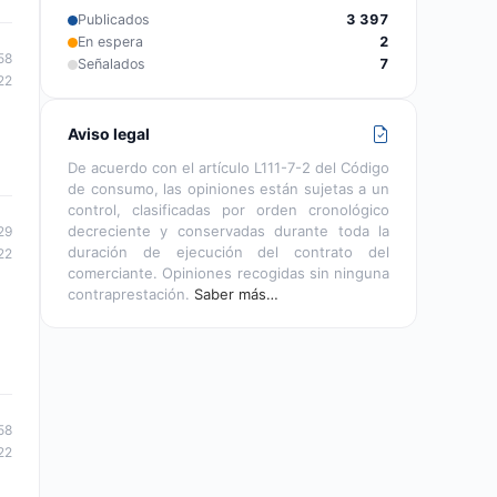
Publicados
3 397
En espera
2
58
Señalados
7
22
Aviso legal
De acuerdo con el artículo L111-7-2 del Código
de consumo, las opiniones están sujetas a un
control, clasificadas por orden cronológico
decreciente y conservadas durante toda la
29
duración de ejecución del contrato del
22
comerciante. Opiniones recogidas sin ninguna
contraprestación.
Saber más…
58
22