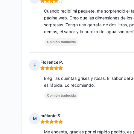
Nota: 4 de 5
Cuando recibí mi paquete, me sorprendió el ta
página web. Creo que las dimensiones de los e
sorpresas. Tengo una garrafa de dos litros, p
demás, el sabor y la pureza del agua son perf
Opinión traducida
Florence P.
F
Nota: 5 de 5
Elegí las cuentas grises y rosas. El sabor de
es rápida. Lo recomiendo.
Opinión traducida
mélanie S.
M
Nota: 5 de 5
Me encanta, gracias por el rápido pedido, es 