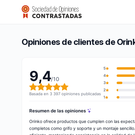
Orinko
9,4/10
(3 397 opiniones)
Calificación global: 9,4 de 10
Opiniones de clientes de Orin
5
9,4
4
/10
3
Calificación global: 9,4 de 10
2
Basada en 3 397 opiniones publicadas
1
Resumen de las opiniones
Orinko ofrece productos que cumplen con las expectat
completos como grifo y soporte y un montaje sencillo