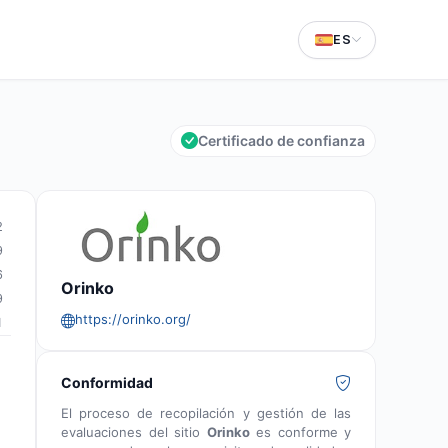
ES
Certificado de confianza
2
9
6
Orinko
9
https://orinko.org/
1
Conformidad
El proceso de recopilación y gestión de las
evaluaciones del sitio
Orinko
es conforme y