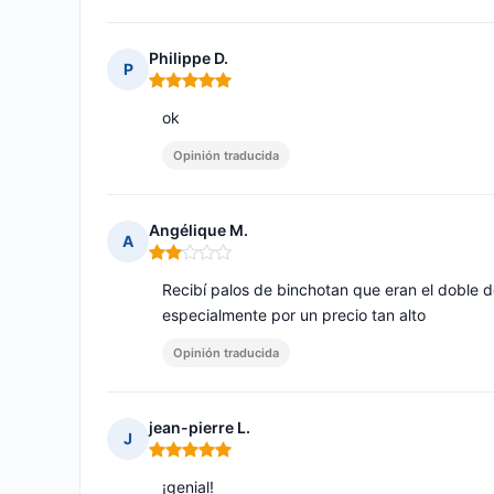
Philippe D.
P
Nota: 5 de 5
ok
Opinión traducida
Angélique M.
A
Nota: 2 de 5
Recibí palos de binchotan que eran el doble 
especialmente por un precio tan alto
Opinión traducida
jean-pierre L.
J
Nota: 5 de 5
¡genial!