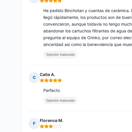
Nota: 5 de 5
He pedido Binchotan y cuentas de cerámica. E
llegó rápidamente, los productos son de buena
convencieron, aunque todavía no tengo mucha 
abandonar los cartuchos filtrantes de agua de
pregunta al equipo de Orinko, por correo elec
sinceridad así como la benevolencia que muest
Opinión traducida
Catie A.
C
Nota: 5 de 5
Perfecto
Opinión traducida
Florence M.
F
Nota: 3 de 5