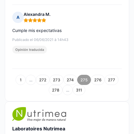
Alexandra M.
A
Nota: 5 de 5
Cumple mis expectativas
Publicado el 06/06/2021 à 14h43
Opinión traducida
1
…
272
273
274
275
276
277
278
…
311
Laboratoires Nutrimea