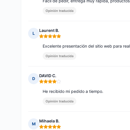
Fácil de pedir, entrega muy rápida, producto
Opinión traducida
Laurent B.
L
Nota: 5 de 5
Excelente presentación del sitio web para rea
Opinión traducida
DAVID C.
D
Nota: 4 de 5
He recibido mi pedido a tiempo.
Opinión traducida
Mihaela B.
M
Nota: 5 de 5