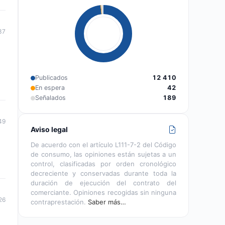
37
Publicados
12 410
En espera
42
Señalados
189
49
Aviso legal
De acuerdo con el artículo L111-7-2 del Código
de consumo, las opiniones están sujetas a un
control, clasificadas por orden cronológico
decreciente y conservadas durante toda la
duración de ejecución del contrato del
comerciante. Opiniones recogidas sin ninguna
26
contraprestación.
Saber más…