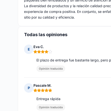
paquetes bien embalados y un servicio de atención am
La diversidad de productos y la relación calidad-preci
experiencia de compra positiva. En conjunto, se enfat
sitio por su calidad y eficiencia.
Todas las opiniones
Eva C.
E
Nota: 4 de 5
El plazo de entrega fue bastante largo, pero
Opinión traducida
Pascale M.
P
Nota: 5 de 5
Entrega rápida
Opinión traducida