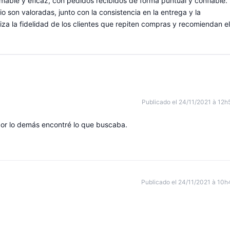
able y eficaz, con pedidos recibidos de forma puntual y confiable.
o son valoradas, junto con la consistencia en la entrega y la
iza la fidelidad de los clientes que repiten compras y recomiendan el
Publicado el 24/11/2021 à 12h
 por lo demás encontré lo que buscaba.
Publicado el 24/11/2021 à 10h