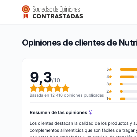
Nutrimea
9,3/10
(12 410 opiniones)
Calificación global: 9,3 de 10
Opiniones de clientes de Nut
5
9,3
4
/10
3
Calificación global: 9,3 de 10
2
Basada en 12 410 opiniones publicadas
1
Resumen de las opiniones
Los clientes destacan la calidad de los productos y s
complementos alimenticios que son fáciles de tragar 