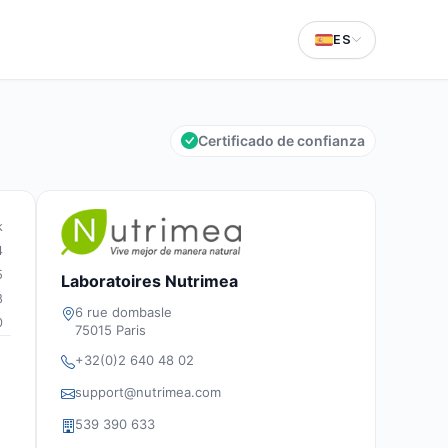
ES
Certificado de confianza
k
4
5
Laboratoires Nutrimea
8
6 rue dombasle
0
75015 Paris
+32(0)2 640 48 02
support@nutrimea.com
539 390 633