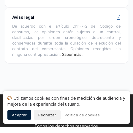
Aviso legal
De acuerdo con el artículo L111-7-2 del Código de
consumo, las opiniones están sujetas a un control,
clasificadas por orden cronológico decreciente y
conservadas durante toda la duración de ejecución del
contrato del comerciante. Opiniones recogidas sin
ninguna contraprestación.
Saber más…
Utilizamos cookies con fines de medición de audiencia y
mejora de la experiencia del usuario.
Inicio
Estado opiniones
Categorías
CGU
Cookies
Legal
Aceptar
Rechazar
Política de cookies
Copyright © 2026
Sociedad de Opiniones Contrastadas
.
Todos los derechos reservados.