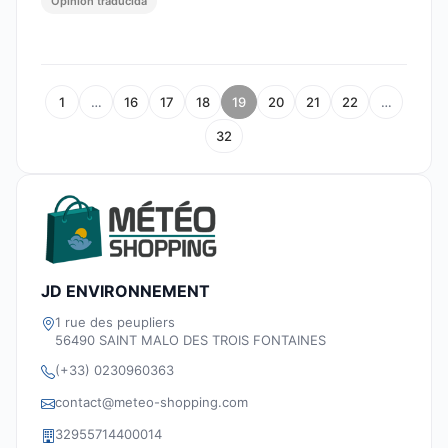
Opinión traducida
1
…
16
17
18
19
20
21
22
…
32
JD ENVIRONNEMENT
1 rue des peupliers
56490 SAINT MALO DES TROIS FONTAINES
(+33) 0230960363
contact@meteo-shopping.com
32955714400014