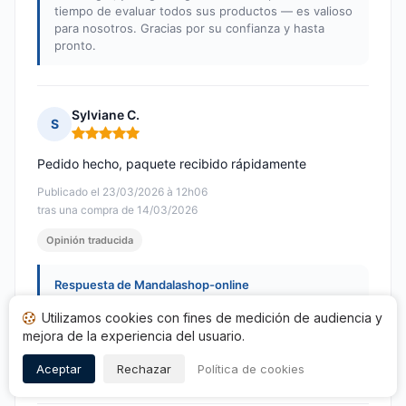
tiempo de evaluar todos sus productos — es valioso
para nosotros. Gracias por su confianza y hasta
pronto.
Sylviane C.
S
Nota: 5 de 5
Pedido hecho, paquete recibido rápidamente
Publicado el 23/03/2026 à 12h06
tras una compra de 14/03/2026
Opinión traducida
Respuesta de Mandalashop-online
Publicada el 24/03/2026
Utilizamos cookies con fines de medición de audiencia y
Gracias Sylviane. Un pedido, un guiño... y listo, ya
mejora de la experiencia del usuario.
en su casa. Encantados de que todo haya ido bien,
¡hasta pronto!
Aceptar
Rechazar
Política de cookies