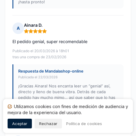
¡hasta pronto!
Ainara D.
A
Nota: 5 de 5
El pedido genial, super recomendable
Publicado el 20/03/2026 à 18h01
tras una compra de 23/02/2026
Respuesta de Mandalashop-online
Publicada el 22/03/2026
¡Gracias Ainara! Nos encanta leer un “genial” así,
directo y lleno de buena vibra. Detrás de cada
pedido hay mucho mimo… así que saber que lo has
sentido nos hace sonreír.
Utilizamos cookies con fines de medición de audiencia y
¡Gracias por tu recomendación y por tu energía
mejora de la experiencia del usuario.
!
Aceptar
Rechazar
Política de cookies