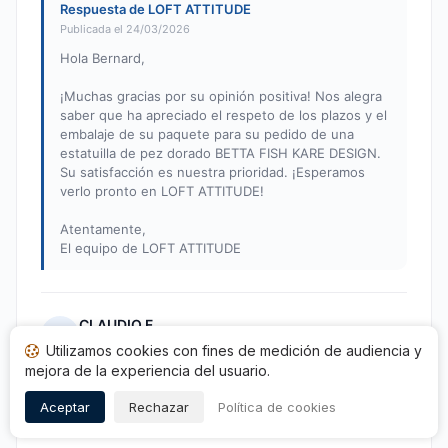
Respuesta de LOFT ATTITUDE
Publicada el 24/03/2026
Hola Bernard,
¡Muchas gracias por su opinión positiva! Nos alegra
saber que ha apreciado el respeto de los plazos y el
embalaje de su paquete para su pedido de una
estatuilla de pez dorado BETTA FISH KARE DESIGN.
Su satisfacción es nuestra prioridad. ¡Esperamos
verlo pronto en LOFT ATTITUDE!
Atentamente,
El equipo de LOFT ATTITUDE
CLAUDIO F.
C
Utilizamos cookies con fines de medición de audiencia y
Nota: 5 de 5
mejora de la experiencia del usuario.
Excelente producto empaquetado con atención.
Aceptar
Rechazar
Política de cookies
Publicado el 16/03/2026 à 12h49
tras una compra de 10/02/2026