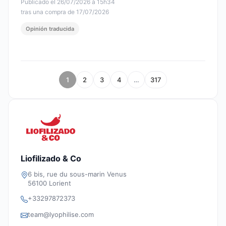
Publicado el 26/07/2026 à 15h34
tras una compra de 17/07/2026
Opinión traducida
1
2
3
4
…
317
Liofilizado & Co
6 bis, rue du sous-marin Venus
56100 Lorient
+33297872373
team@lyophilise.com