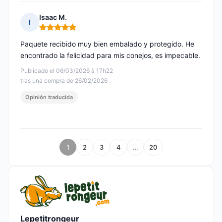
Isaac M.
I
Nota: 5 de 5
Paquete recibido muy bien embalado y protegido. He
encontrado la felicidad para mis conejos, es impecable.
Publicado el 06/03/2026 à 17h22
tras una compra de 26/02/2026
Opinión traducida
1
2
3
4
…
20
Lepetitrongeur