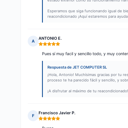
estado exterior como su funcionamiento han e
Esperamos que siga funcionando igual de bie
reacondicionado ¡Aquí estaremos para ayuda
ANTONIO E.
A
Nota: 5 de 5
Pues sí muy facil y sencillo todo, y muy conte
Respuesta de JET COMPUTER SL
¡Hola, Antonio! Muchísimas gracias por tu re
proceso te ha parecido fácil y sencillo, y s
¡A disfrutar al máximo de tu reacondicionado
Francisco Javier P.
F
Nota: 5 de 5