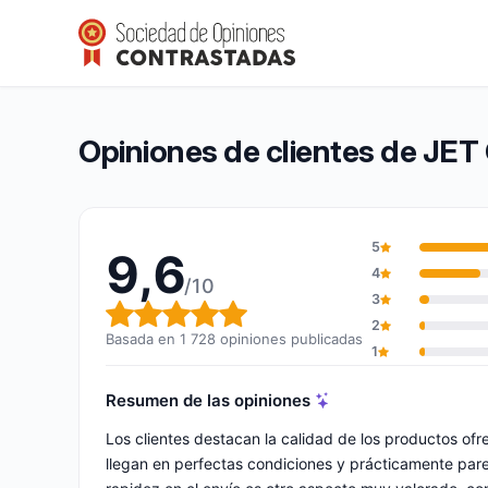
JET COMPUTER SL
9,6/10
(1 728 opiniones)
Calificación global: 9,6 de 10
Opiniones de clientes de J
5
9,6
4
/10
3
Calificación global: 9,6 de 10
2
Basada en 1 728 opiniones publicadas
1
Resumen de las opiniones
Los clientes destacan la calidad de los productos 
llegan en perfectas condiciones y prácticamente parec