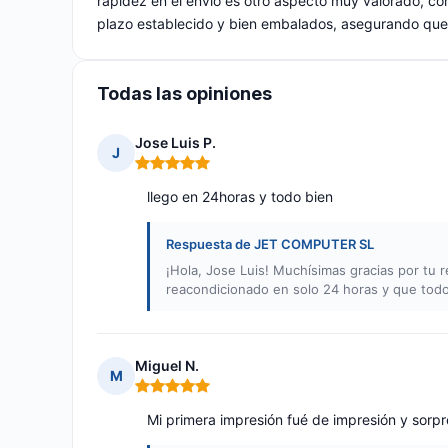
rapidez en el envío es otro aspecto muy valorado, co
plazo establecido y bien embalados, asegurando que l
Todas las opiniones
Jose Luis P.
J
Nota: 5 de 5
llego en 24horas y todo bien
Respuesta de JET COMPUTER SL
¡Hola, Jose Luis! Muchísimas gracias por tu 
reacondicionado en solo 24 horas y que todo
Miguel N.
M
Nota: 5 de 5
Mi primera impresión fué de impresión y sorp