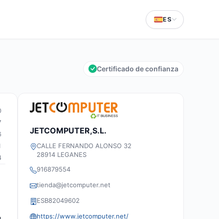
ES
Certificado de confianza
0
7
JETCOMPUTER,S.L.
6
CALLE FERNANDO ALONSO 32
1
28914 LEGANES
4
916879554
tienda@jetcomputer.net
ESB82049602
https://www.jetcomputer.net/