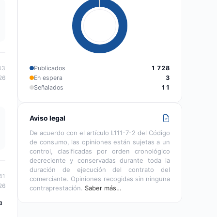
Publicados
1 728
43
En espera
3
26
Señalados
11
Aviso legal
De acuerdo con el artículo L111-7-2 del Código
de consumo, las opiniones están sujetas a un
control, clasificadas por orden cronológico
decreciente y conservadas durante toda la
duración de ejecución del contrato del
41
comerciante. Opiniones recogidas sin ninguna
26
contraprestación.
Saber más…
a