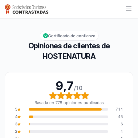
HOSTENATURA
9,7/10
Calificación global: 9,7 de 10
Certificado de confianza
Opiniones de clientes de
HOSTENATURA
9,7
/10
Calificación global: 9,7
Basada en 778 opiniones publicadas
5
714
4
45
3
6
2
4