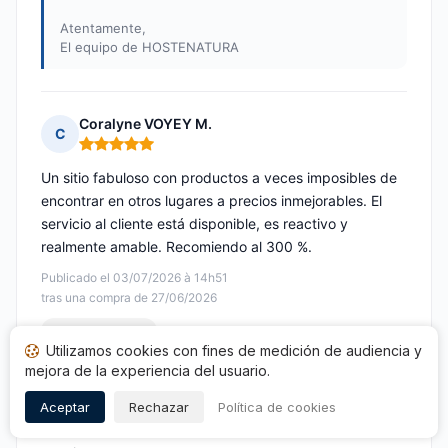
Atentamente,
El equipo de HOSTENATURA
Coralyne VOYEY M.
C
Nota: 5 de 5
Un sitio fabuloso con productos a veces imposibles de
encontrar en otros lugares a precios inmejorables. El
servicio al cliente está disponible, es reactivo y
realmente amable. Recomiendo al 300 %.
Publicado el 03/07/2026 à 14h51
tras una compra de 27/06/2026
Opinión traducida
Utilizamos cookies con fines de medición de audiencia y
mejora de la experiencia del usuario.
maja Z.
Aceptar
Rechazar
Política de cookies
M
Nota: 5 de 5