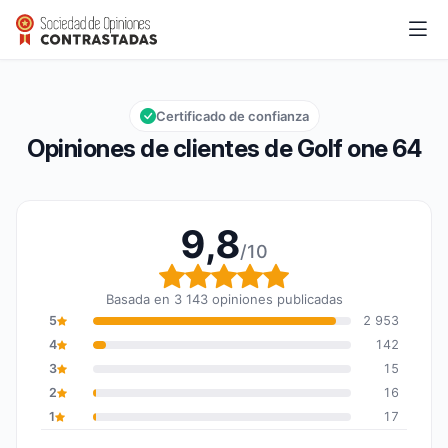
Golf one 64
9,8/10
Calificación global: 9,8 de 10
Certificado de confianza
Opiniones de clientes de Golf one 64
9,8
/10
Calificación global: 9,8
Basada en 3 143 opiniones publicadas
5
2 953
4
142
3
15
2
16
1
17