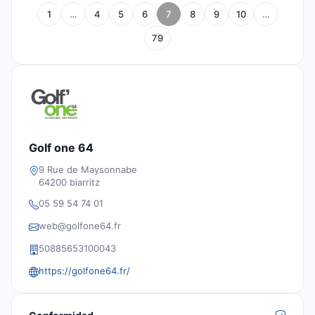
1
…
4
5
6
7
8
9
10
…
79
Golf one 64
9 Rue de Maysonnabe
64200 biarritz
05 59 54 74 01
web@golfone64.fr
50885653100043
https://golfone64.fr/