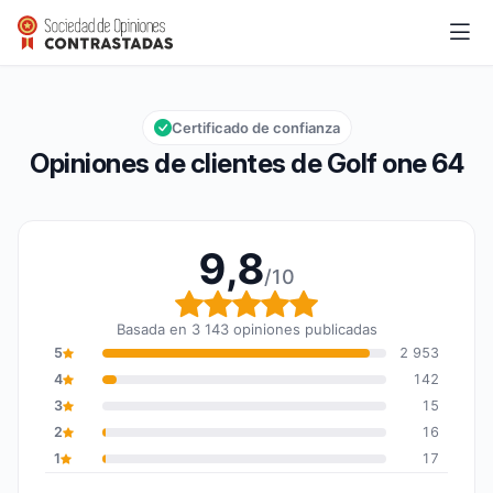
Golf one 64
9,8/10
Calificación global: 9,8 de 10
Certificado de confianza
Opiniones de clientes de Golf one 64
9,8
/10
Calificación global: 9,8
Basada en 3 143 opiniones publicadas
5
2 953
4
142
3
15
2
16
1
17