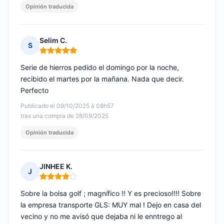
Opinión traducida
Selim C.
S
Nota: 5 de 5
Serie de hierros pedido el domingo por la noche,
recibido el martes por la mañana. Nada que decir.
Perfecto
Publicado el 09/10/2025 à 08h57
tras una compra de 28/09/2025
Opinión traducida
JINHEE K.
J
Nota: 4 de 5
Sobre la bolsa golf ; magnífico !! Y es precioso!!!! Sobre
la empresa transporte GLS: MUY mal ! Dejo en casa del
vecino y no me avisó que dejaba ni le enntrego al