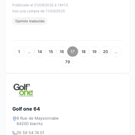
Publicado el 21/09/2025 à 14h13
tras una compra de 11/09/2025
Opinión traducida
1
…
14
15
16
17
18
19
20
…
79
Golf one 64
9 Rue de Maysonnabe
64200 biarritz
05 59 54 74 01