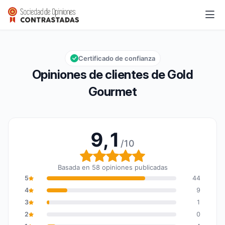
Gold Gourmet
9,1/10
Calificación global: 9,1 de 10
Certificado de confianza
Opiniones de clientes de Gold
Gourmet
9,1
/10
Calificación global: 9,1 
Basada en 58 opiniones publicadas
5
44
4
9
3
1
2
0