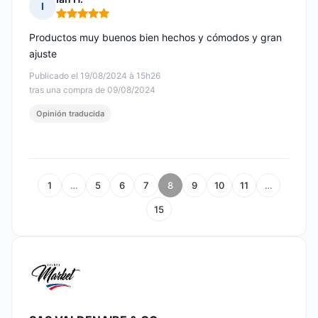
I
Nota: 5 de 5
Productos muy buenos bien hechos y cómodos y gran
ajuste
Publicado el 19/08/2024 à 15h26
tras una compra de 09/08/2024
Opinión traducida
1
…
5
6
7
8
9
10
11
…
15