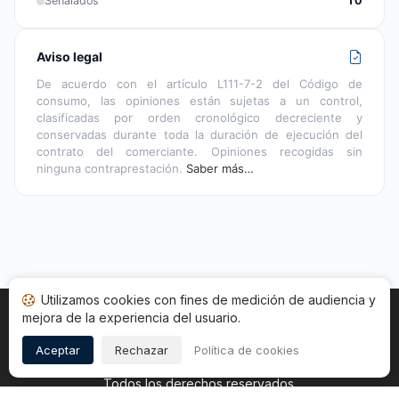
Señalados
10
Aviso legal
De acuerdo con el artículo L111-7-2 del Código de
consumo, las opiniones están sujetas a un control,
clasificadas por orden cronológico decreciente y
conservadas durante toda la duración de ejecución del
contrato del comerciante. Opiniones recogidas sin
ninguna contraprestación.
Saber más…
Utilizamos cookies con fines de medición de audiencia y
mejora de la experiencia del usuario.
Inicio
Estado opiniones
Categorías
CGU
Cookies
Legal
Aceptar
Rechazar
Política de cookies
Copyright © 2026
Sociedad de Opiniones Contrastadas
.
Todos los derechos reservados.