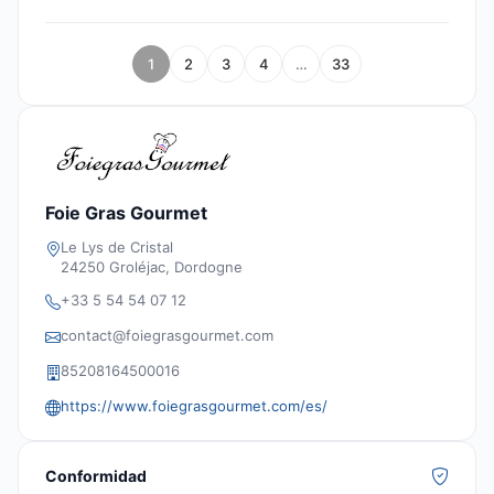
1
2
3
4
…
33
Foie Gras Gourmet
Le Lys de Cristal
24250 Groléjac, Dordogne
+33 5 54 54 07 12
contact@foiegrasgourmet.com
85208164500016
https://www.foiegrasgourmet.com/es/
Conformidad