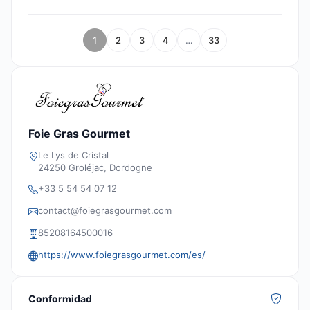
1
2
3
4
…
33
Foie Gras Gourmet
Le Lys de Cristal
24250 Groléjac, Dordogne
+33 5 54 54 07 12
contact@foiegrasgourmet.com
85208164500016
https://www.foiegrasgourmet.com/es/
Conformidad