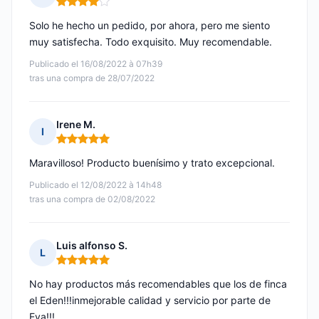
Nota: 4 de 5
Solo he hecho un pedido, por ahora, pero me siento
muy satisfecha. Todo exquisito. Muy recomendable.
Publicado el 16/08/2022 à 07h39
tras una compra de 28/07/2022
Irene M.
I
Nota: 5 de 5
Maravilloso! Producto buenísimo y trato excepcional.
Publicado el 12/08/2022 à 14h48
tras una compra de 02/08/2022
Luis alfonso S.
L
Nota: 5 de 5
No hay productos más recomendables que los de finca
el Eden!!!inmejorable calidad y servicio por parte de
Eva!!!