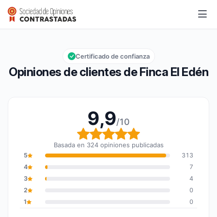
Finca El Edén
9,9/10
Calificación global: 9,9 de 10
Certificado de confianza
Opiniones de clientes de Finca El Edén
9,9
/10
Calificación global: 9,9
Basada en 324 opiniones publicadas
5
313
4
7
3
4
2
0
1
0