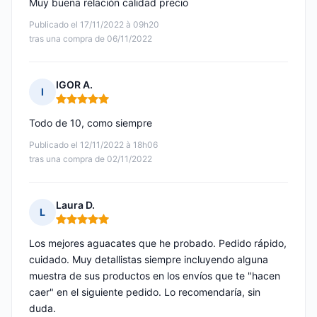
Muy buena relación calidad precio
Publicado el 17/11/2022 à 09h20
tras una compra de 06/11/2022
IGOR A.
I
Nota: 5 de 5
Todo de 10, como siempre
Publicado el 12/11/2022 à 18h06
tras una compra de 02/11/2022
Laura D.
L
Nota: 5 de 5
Los mejores aguacates que he probado. Pedido rápido,
cuidado. Muy detallistas siempre incluyendo alguna
muestra de sus productos en los envíos que te "hacen
caer" en el siguiente pedido. Lo recomendaría, sin
duda.