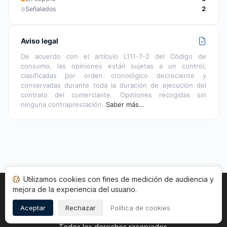
Señalados
2
Aviso legal
De acuerdo con el artículo L111-7-2 del Código de
consumo, las opiniones están sujetas a un control,
clasificadas por orden cronológico decreciente y
conservadas durante toda la duración de ejecución del
contrato del comerciante. Opiniones recogidas sin
ninguna contraprestación.
Saber más…
Utilizamos cookies con fines de medición de audiencia y
mejora de la experiencia del usuario.
Inicio
Estado opiniones
Categorías
CGU
Cookies
Legal
Aceptar
Rechazar
Política de cookies
Copyright © 2026
Sociedad de Opiniones Contrastadas
.
Todos los derechos reservados.