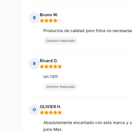
Bruno W.
B
Nota: 4 de 5
Productos de calidad pero fotos no necesari
Opinión traducida
Ricard O.
R
Nota: 5 de 5
Un 10!!!
Opinión traducida
OLIVIER H.
O
Nota: 5 de 5
Absolutamente encantado con esta marca y sob
para Max.