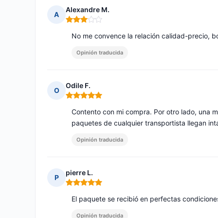
Alexandre M.
A
Nota: 3 de 5
No me convence la relación calidad-precio, 
Opinión traducida
Odile F.
O
Nota: 5 de 5
Contento con mi compra. Por otro lado, una m
paquetes de cualquier transportista llegan in
Opinión traducida
pierre L.
P
Nota: 5 de 5
El paquete se recibió en perfectas condiciones
Opinión traducida