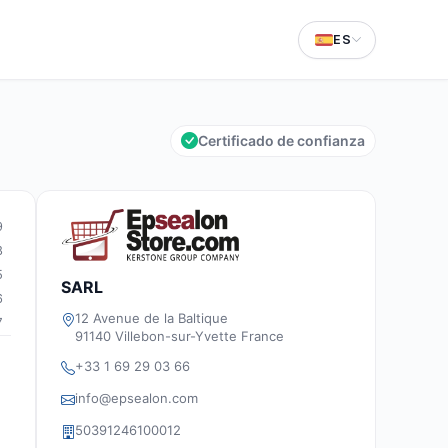
ES
Certificado de confianza
9
8
5
SARL
6
12 Avenue de la Baltique
7
91140 Villebon-sur-Yvette France
+33 1 69 29 03 66
info@epsealon.com
50391246100012