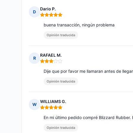
Dario P.
D
Nota: 5 de 5
buena transacción, ningún problema
Opinión traducida
RAFAEL M.
R
Nota: 3 de 5
Dije que por favor me llamaran antes de llegar 
Opinión traducida
WILLIAMS G.
W
Nota: 5 de 5
En mi último pedido compré Blizzard Rubber. 
Opinión traducida