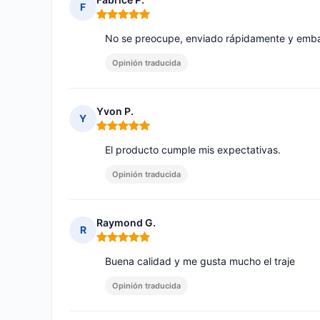
F
Nota: 5 de 5
No se preocupe, enviado rápidamente y emba
Opinión traducida
Yvon P.
Y
Nota: 5 de 5
El producto cumple mis expectativas.
Opinión traducida
Raymond G.
R
Nota: 5 de 5
Buena calidad y me gusta mucho el traje
Opinión traducida