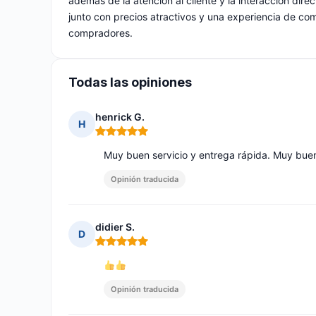
además de la atención al cliente y la interacción direct
junto con precios atractivos y una experiencia de comp
compradores.
Todas las opiniones
henrick G.
H
Nota: 5 de 5
Muy buen servicio y entrega rápida. Muy buen
Opinión traducida
didier S.
D
Nota: 5 de 5
Opinión traducida