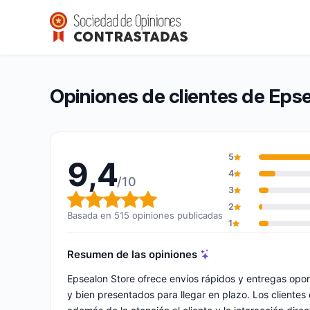
Epsealon Store
9,4/10
(515 opiniones)
Calificación global: 9,4 de 10
Opiniones de clientes de Eps
5
9,4
4
/10
3
Calificación global: 9,4 de 10
2
Basada en 515 opiniones publicadas
1
Resumen de las opiniones
Epsealon Store ofrece envíos rápidos y entregas opo
y bien presentados para llegar en plazo. Los clientes 