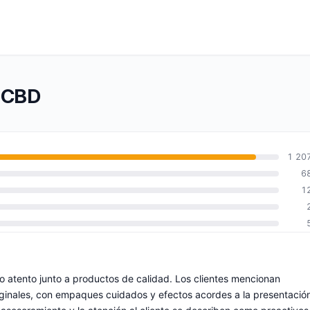
e CBD
1 20
6
1
io atento junto a productos de calidad. Los clientes mencionan
iginales, con empaques cuidados y efectos acordes a la presentació