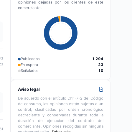
opiniones dejadas por los clientes de este
comerciante.
33
Publicados
1 294
23
En espera
23
Señalados
10
Aviso legal
De acuerdo con el artículo L111-7-2 del Código
de consumo, las opiniones están sujetas a un
control, clasificadas por orden cronológico
decreciente y conservadas durante toda la
duración de ejecución del contrato del
comerciante. Opiniones recogidas sin ninguna
51
contraprestación.
Saber más…