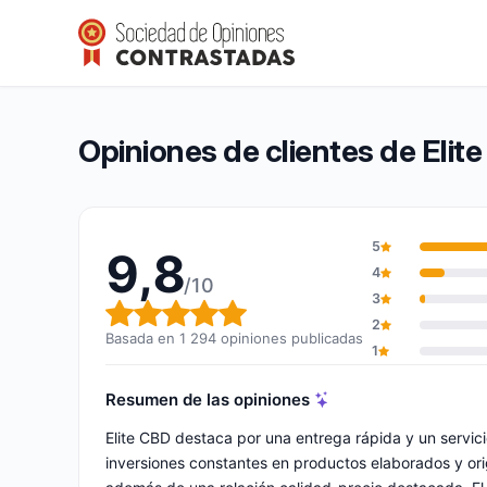
Elite CBD
9,8/10
(1 294 opiniones)
Calificación global: 9,8 de 10
Opiniones de clientes de Elit
5
9,8
4
/10
3
Calificación global: 9,8 de 10
2
Basada en 1 294 opiniones publicadas
1
Resumen de las opiniones
Elite CBD destaca por una entrega rápida y un servic
inversiones constantes en productos elaborados y or