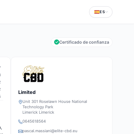
ES
Certificado de confianza
7
8
2
2
Limited
5
Unit 301 Roselawn House National
Technology Park
Limerick Limerick
0645618564
n,
pascal.massiani@elite-cbd.eu