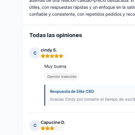
además de una relación calidad-precio destacada. El 
útiles, con respuestas rápidas y un enfoque en la sati
confiable y consistente, con repetidos pedidos y re
Todas las opiniones
cindy S.
C
Nota: 5 de 5
Muy buena
Opinión traducida
Respuesta de Elite CBD
Gracias Cindy por tomarte el tiempo de escrib
Capucine D.
C
Nota: 3 de 5