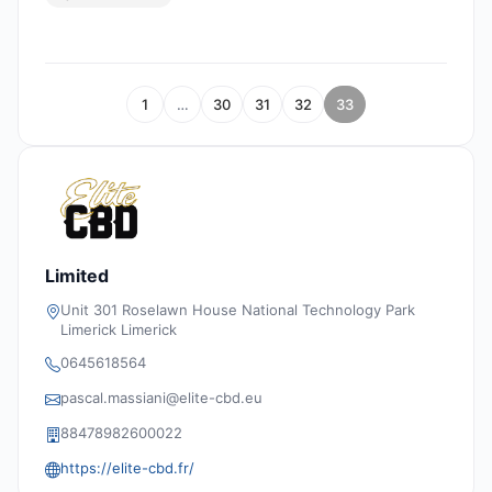
1
…
30
31
32
33
Limited
Unit 301 Roselawn House National Technology Park
Limerick Limerick
0645618564
pascal.massiani@elite-cbd.eu
88478982600022
https://elite-cbd.fr/