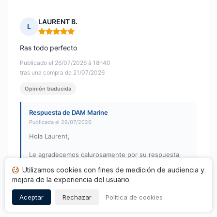
LAURENT B.
L
Nota: 5 de 5
Ras todo perfecto
Publicado el 26/07/2026 à 18h40
tras una compra de 21/07/2026
Opinión traducida
Respuesta de DAM Marine
Publicada el 29/07/2026
Hola Laurent,
Le agradecemos calurosamente por su respuesta
positiva. Nos alegra saber que está completamente
Utilizamos cookies con fines de medición de audiencia y
satisfecho con su experiencia con nosotros.
mejora de la experiencia del usuario.
Atentamente,
Aceptar
Rechazar
Política de cookies
El equipo de DAM Marine