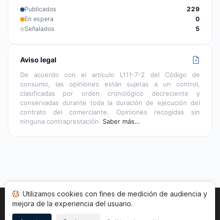
Publicados
229
En espera
0
Señalados
5
Aviso legal
De acuerdo con el artículo L111-7-2 del Código de
consumo, las opiniones están sujetas a un control,
clasificadas por orden cronológico decreciente y
conservadas durante toda la duración de ejecución del
contrato del comerciante. Opiniones recogidas sin
ninguna contraprestación.
Saber más…
Utilizamos cookies con fines de medición de audiencia y
mejora de la experiencia del usuario.
Inicio
Estado opiniones
Categorías
CGU
Cookies
Legal