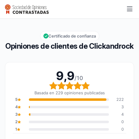
Clickandrock
9,9/10
Calificación global: 9,9 de 10
Certificado de confianza
Opiniones de clientes de Clickandrock
9,9
/10
Calificación global: 9,9
Basada en 229 opiniones publicadas
5
222
4
3
3
4
2
0
1
0