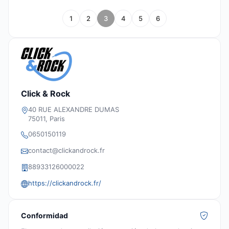
1
2
3
4
5
6
Click & Rock
40 RUE ALEXANDRE DUMAS
75011, Paris
0650150119
contact@clickandrock.fr
88933126000022
https://clickandrock.fr/
Conformidad