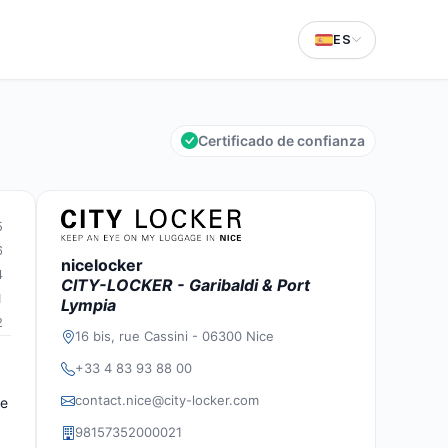
ES
Certificado de confianza
5
6
nicelocker
4
CITY-LOCKER - Garibaldi & Port
1
Lympia
2
16 bis, rue Cassini - 06300 Nice
+33 4 83 93 88 00
contact.nice@city-locker.com
ue
98157352000021