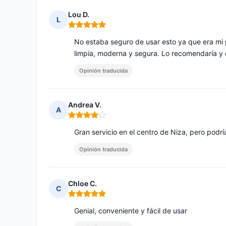
Lou D.
L
Nota: 5 de 5
No estaba seguro de usar esto ya que era mi pr
limpia, moderna y segura. Lo recomendaría y d
Opinión traducida
Andrea V.
A
Nota: 4 de 5
Gran servicio en el centro de Niza, pero podrí
Opinión traducida
Chloe C.
C
Nota: 5 de 5
Genial, conveniente y fácil de usar