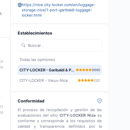
https://nice.city-locker.com/en/luggage-
storage-nice/1-port-garibaldi-luggage-
n
locker.html
Establecimientos
Todas las opiniones
54
26
CITY-LOCKER - Garibaldi & Port Lympia
(998)
CITY-LOCKER - Vieux-Nice
(32)
Conformidad
51
El proceso de recopilación y gestión de las
26
evaluaciones del sitio
CITY-LOCKER Niza
es
conforme y corresponde a los requisitos de
calidad y transparencia definidos por la