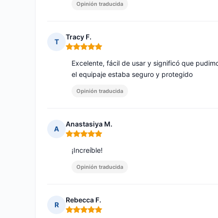
Opinión traducida
Tracy F.
T
Nota: 5 de 5
Excelente, fácil de usar y significó que pudim
el equipaje estaba seguro y protegido
Opinión traducida
Anastasiya M.
A
Nota: 5 de 5
¡Increíble!
Opinión traducida
Rebecca F.
R
Nota: 5 de 5