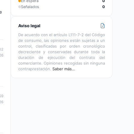
En espera
0
Señalados
0
e
Aviso legal
De acuerdo con el artículo L111-7-2 del Código
de consumo, las opiniones están sujetas a un
control, clasificadas por orden cronológico
02
decreciente y conservadas durante toda la
26
duración de ejecución del contrato del
comerciante. Opiniones recogidas sin ninguna
contraprestación.
Saber más…
59
26