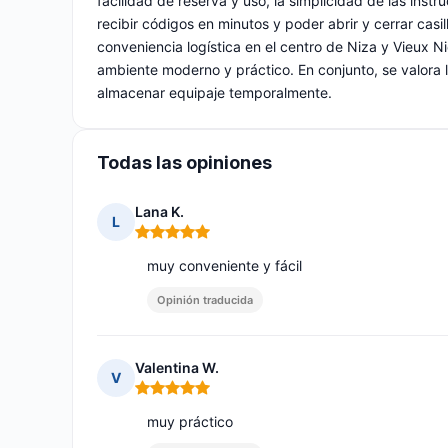
facilidad de reserva y uso, la simplicidad de las inst
recibir códigos en minutos y poder abrir y cerrar casi
conveniencia logística en el centro de Niza y Vieux Ni
ambiente moderno y práctico. En conjunto, se valora l
almacenar equipaje temporalmente.
Todas las opiniones
Lana K.
L
Nota: 5 de 5
muy conveniente y fácil
Opinión traducida
Valentina W.
V
Nota: 5 de 5
muy práctico