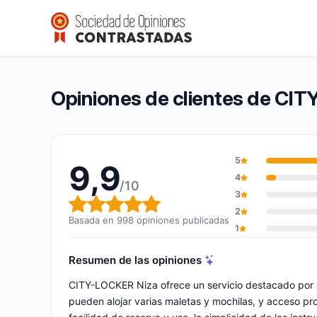
CITY-LOCKER Niza
9,9/10
(998 opiniones)
Calificación global: 9,9 de 10
Opiniones de clientes de CI
5
9,9
4
/10
3
Calificación global: 9,9 de 10
2
Basada en 998 opiniones publicadas
1
Resumen de las opiniones
CITY-LOCKER Niza ofrece un servicio destacado por su
pueden alojar varias maletas y mochilas, y acceso pr