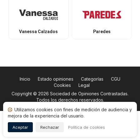
Vanessa Calzados
Paredes
Inicio
Estado opiniones
Categorías
CGU
Cookies
Legal
Copyright © 2026
Sociedad de Opiniones Contrastadas
.
Todos los derechos reservados.
Utilizamos cookies con fines de medición de audiencia y
mejora de la experiencia del usuario.
Aceptar
Rechazar
Política de cookies