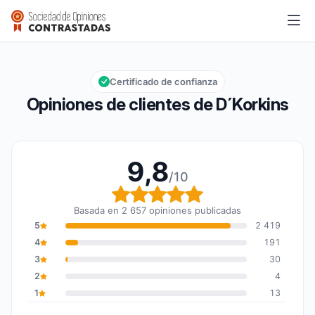
D´Korkins
9,8/10
Calificación global: 9,8 de 10
Certificado de confianza
Opiniones de clientes de D´Korkins
9,8
/10
Calificación global: 9,8
Basada en 2 657 opiniones publicadas
5
2 419
4
191
3
30
2
4
1
13