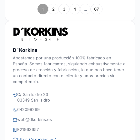
1
2
3
4
…
67
D´Korkins
Apostamos por una producción 100% fabricado en
España. Somos fabricantes, siguiendo exhaustivamente el
proceso de creación y fabricación, lo que nos hace tener
un contacto directo con el cliente y unos precios sin
competencia.
C/ San Isidro 23
03349 San Isidro
642099269
web@dkorkins.es
E21963657
https://dkorkins.es/