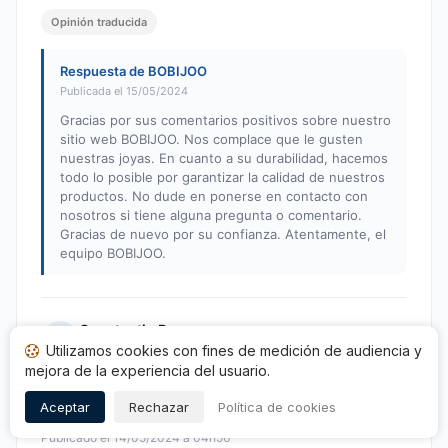
Opinión traducida
Respuesta de BOBIJOO
Publicada el 15/05/2024
Gracias por sus comentarios positivos sobre nuestro
sitio web BOBIJOO. Nos complace que le gusten
nuestras joyas. En cuanto a su durabilidad, hacemos
todo lo posible por garantizar la calidad de nuestros
productos. No dude en ponerse en contacto con
nosotros si tiene alguna pregunta o comentario.
Gracias de nuevo por su confianza. Atentamente, el
equipo BOBIJOO.
Constantin B.
C
Utilizamos cookies con fines de medición de audiencia y
Nota: 5 de 5
mejora de la experiencia del usuario.
La joya es igual que en la página web, la calidad
también es buena. El envío fue rápido. Muchas gracias.
Aceptar
Rechazar
Política de cookies
Publicado el 14/05/2024 à 04h56