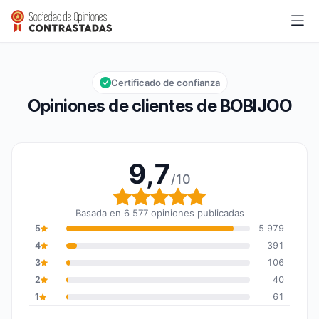
BOBIJOO
9,7/10
Calificación global: 9,7 de 10
Certificado de confianza
Opiniones de clientes de BOBIJOO
9,7
/10
Calificación global: 9,7
Basada en 6 577 opiniones publicadas
5
5 979
4
391
3
106
2
40
1
61