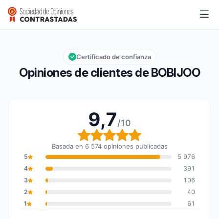
BOBIJOO
9,7/10
Calificación global: 9,7 de 10
Certificado de confianza
Opiniones de clientes de BOBIJOO
9,7
/10
Calificación global: 9,7
Basada en 6 574 opiniones publicadas
5
5 976
4
391
3
106
2
40
1
61