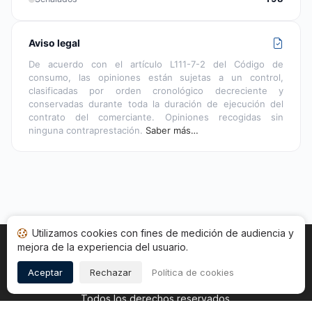
Aviso legal
De acuerdo con el artículo L111-7-2 del Código de
consumo, las opiniones están sujetas a un control,
clasificadas por orden cronológico decreciente y
conservadas durante toda la duración de ejecución del
contrato del comerciante. Opiniones recogidas sin
ninguna contraprestación.
Saber más…
Utilizamos cookies con fines de medición de audiencia y
mejora de la experiencia del usuario.
Inicio
Estado opiniones
Categorías
CGU
Cookies
Legal
Aceptar
Rechazar
Política de cookies
Copyright © 2026
Sociedad de Opiniones Contrastadas
.
Todos los derechos reservados.