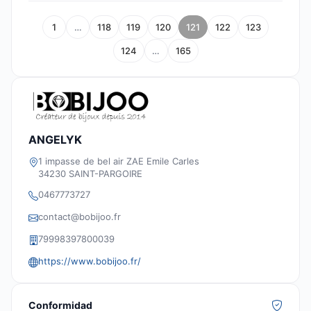
1
…
118
119
120
121
122
123
124
…
165
ANGELYK
1 impasse de bel air ZAE Emile Carles
34230 SAINT-PARGOIRE
0467773727
contact@bobijoo.fr
79998397800039
https://www.bobijoo.fr/
Conformidad