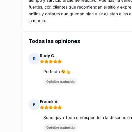
tiempo y servicio al cliente reactivo. Además, la var
fuertes, con clientes que recomiendan el sitio y exp
anillos y collares que quedan bien y se ajustan a las
la marca.
Todas las opiniones
Rudy G.
R
Nota: 5 de 5
Perfecto
Opinión traducida
Franck V.
F
Nota: 5 de 5
Super joya Todo corresponde a la descripció
Opinión traducida