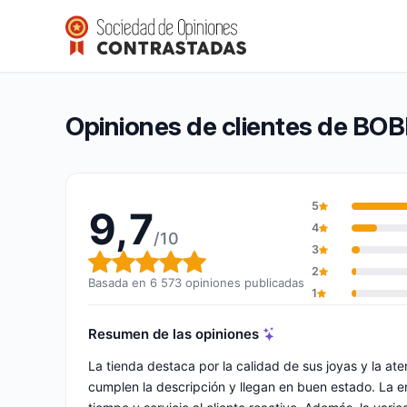
BOBIJOO
9,7/10
(6 573 opiniones)
Calificación global: 9,7 de 10
Opiniones de clientes de BO
5
9,7
4
/10
3
Calificación global: 9,7 de 10
2
Basada en 6 573 opiniones publicadas
1
Resumen de las opiniones
La tienda destaca por la calidad de sus joyas y la at
cumplen la descripción y llegan en buen estado. La e