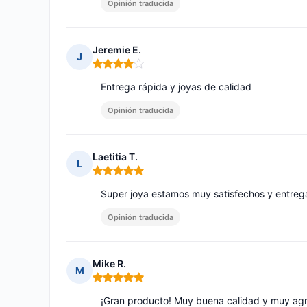
Opinión traducida
Jeremie E.
J
Nota: 4 de 5
Entrega rápida y joyas de calidad
Opinión traducida
Laetitia T.
L
Nota: 5 de 5
Super joya estamos muy satisfechos y entrega
Opinión traducida
Mike R.
M
Nota: 5 de 5
¡Gran producto! Muy buena calidad y muy agra