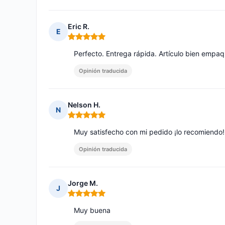
Eric R.
E
Nota: 5 de 5
Perfecto. Entrega rápida. Artículo bien empaq
Opinión traducida
Nelson H.
N
Nota: 5 de 5
Muy satisfecho con mi pedido ¡lo recomiendo!
Opinión traducida
Jorge M.
J
Nota: 5 de 5
Muy buena