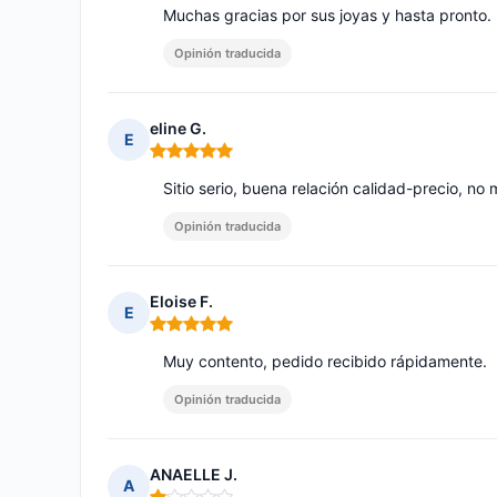
Muchas gracias por sus joyas y hasta pronto.
Opinión traducida
eline G.
E
Nota: 5 de 5
Sitio serio, buena relación calidad-precio, n
Opinión traducida
Eloise F.
E
Nota: 5 de 5
Muy contento, pedido recibido rápidamente.
Opinión traducida
ANAELLE J.
A