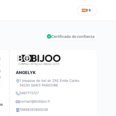
ES
Certificado de confianza
5
1
6
ANGELYK
0
1 impasse de bel air ZAE Emile Carles
1
34230 SAINT-PARGOIRE
0467773727
contact@bobijoo.fr
ue
79998397800039