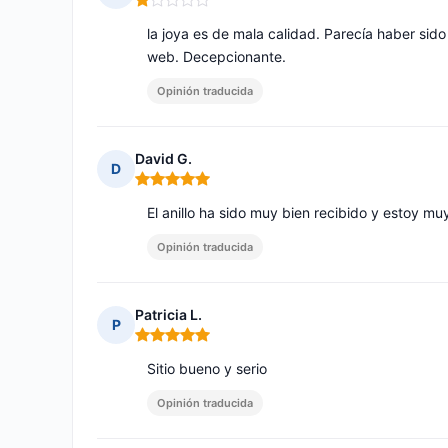
Nota: 1 de 5
la joya es de mala calidad. Parecía haber sid
web. Decepcionante.
Opinión traducida
David G.
D
Nota: 5 de 5
El anillo ha sido muy bien recibido y estoy muy
Opinión traducida
Patricia L.
P
Nota: 5 de 5
Sitio bueno y serio
Opinión traducida