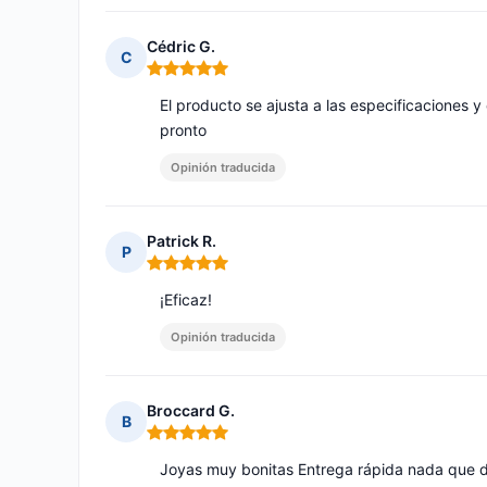
Cédric G.
C
Nota: 5 de 5
El producto se ajusta a las especificacione
pronto
Opinión traducida
Patrick R.
P
Nota: 5 de 5
¡Eficaz!
Opinión traducida
Broccard G.
B
Nota: 5 de 5
Joyas muy bonitas Entrega rápida nada que 