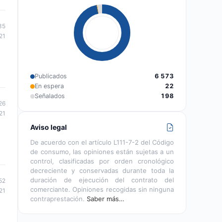
35
21
Publicados
6 573
En espera
22
Señalados
198
26
21
Aviso legal
De acuerdo con el artículo L111-7-2 del Código
de consumo, las opiniones están sujetas a un
control, clasificadas por orden cronológico
decreciente y conservadas durante toda la
duración de ejecución del contrato del
52
comerciante. Opiniones recogidas sin ninguna
21
contraprestación.
Saber más…