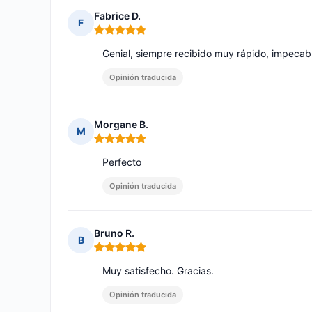
Fabrice D.
F
Nota: 5 de 5
Genial, siempre recibido muy rápido, impecab
Opinión traducida
Morgane B.
M
Nota: 5 de 5
Perfecto
Opinión traducida
Bruno R.
B
Nota: 5 de 5
Muy satisfecho. Gracias.
Opinión traducida