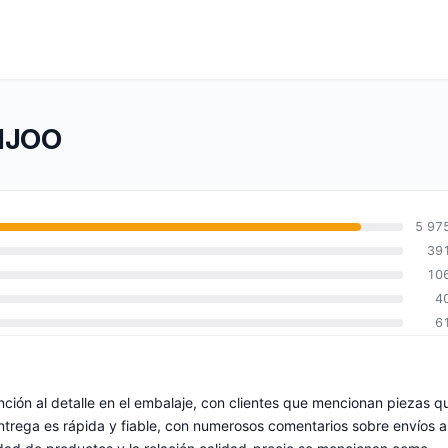
BIJOO
5 97
39
10
4
6
ención al detalle en el embalaje, con clientes que mencionan piezas q
ntrega es rápida y fiable, con numerosos comentarios sobre envíos a