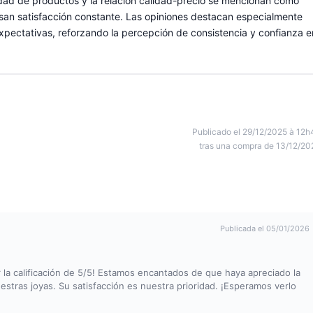
iedad de productos y la relación calidad-precio se mencionan como
resan satisfacción constante. Las opiniones destacan especialmente
 expectativas, reforzando la percepción de consistencia y confianza e
Publicado el 29/12/2025 à 12h
tras una compra de 13/12/20
Publicada el 05/01/2026
r la calificación de 5/5! Estamos encantados de que haya apreciado la
uestras joyas. Su satisfacción es nuestra prioridad. ¡Esperamos verlo