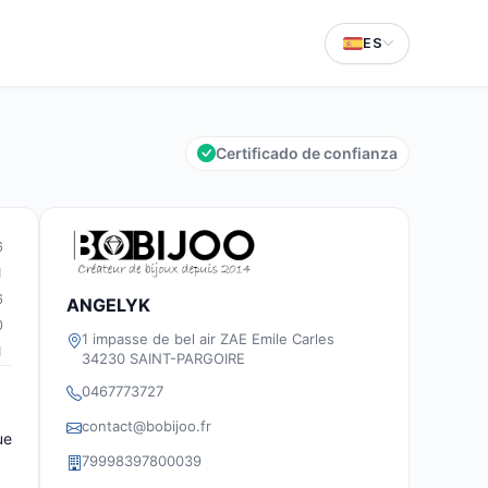
ES
Certificado de confianza
6
1
6
ANGELYK
0
1 impasse de bel air ZAE Emile Carles
1
34230 SAINT-PARGOIRE
0467773727
contact@bobijoo.fr
ue
79998397800039