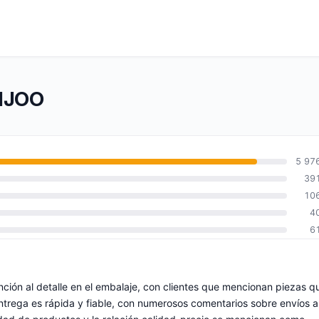
BIJOO
5 97
39
10
4
6
ención al detalle en el embalaje, con clientes que mencionan piezas q
ntrega es rápida y fiable, con numerosos comentarios sobre envíos a