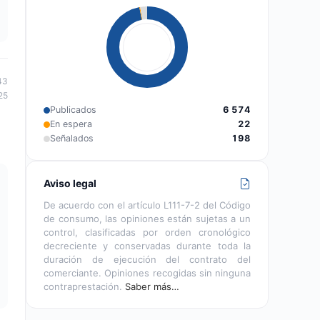
43
25
Publicados
6 574
En espera
22
Señalados
198
Aviso legal
De acuerdo con el artículo L111-7-2 del Código
de consumo, las opiniones están sujetas a un
control, clasificadas por orden cronológico
decreciente y conservadas durante toda la
duración de ejecución del contrato del
comerciante. Opiniones recogidas sin ninguna
contraprestación.
Saber más…