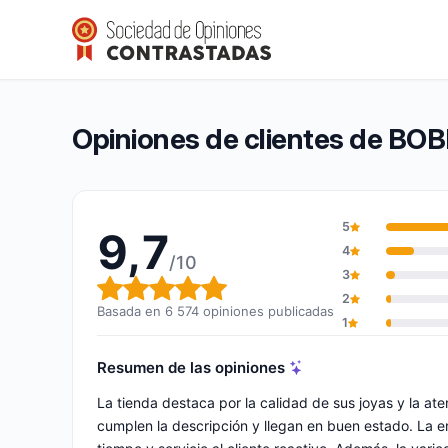
BOBIJOO
9,7/10
(6 574 opiniones)
Calificación global: 9,7 de 10
Opiniones de clientes de BO
5
9,7
4
/10
3
Calificación global: 9,7 de 10
2
Basada en 6 574 opiniones publicadas
1
Resumen de las opiniones
La tienda destaca por la calidad de sus joyas y la at
cumplen la descripción y llegan en buen estado. La e