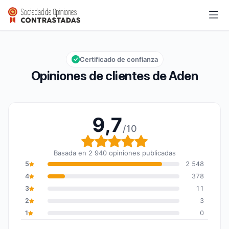
Aden
9,7/10
Calificación global: 9,7 de 10
Certificado de confianza
Opiniones de clientes de Aden
9,7
/10
Calificación global: 9,7
Basada en 2 940 opiniones publicadas
5
2 548
4
378
3
11
2
3
1
0