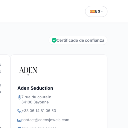
ES
Certificado de confianza
8
8
1
3
Aden Seduction
0
7 rue du couralin
64100 Bayonne
+33 06 14 81 06 53
contact@adensjewels.com