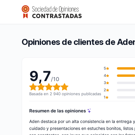
Aden
9,7/10
(2 940 opiniones)
Calificación global: 9,7 de 10
Opiniones de clientes de Ade
5
9,7
4
/10
3
Calificación global: 9,7 de 10
2
Basada en 2 940 opiniones publicadas
1
Resumen de las opiniones
Aden destaca por un alta consistencia en la entrega 
cuidado y presentaciones en estuches bonitos, listos pa