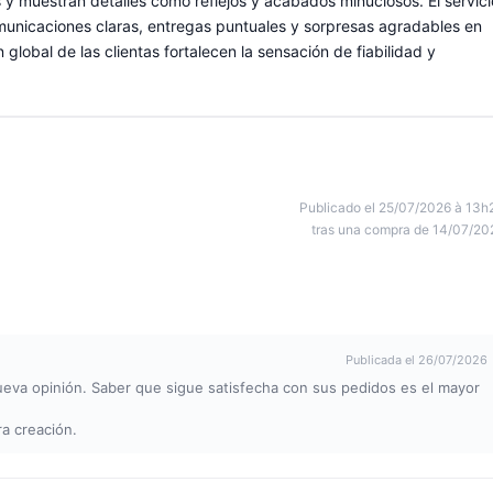
 y muestran detalles como reflejos y acabados minuciosos. El servici
omunicaciones claras, entregas puntuales y sorpresas agradables en
 global de las clientas fortalecen la sensación de fiabilidad y
Publicado el 25/07/2026 à 13h
tras una compra de 14/07/20
Publicada el 26/07/2026
nueva opinión. Saber que sigue satisfecha con sus pedidos es el mayor
ra creación.