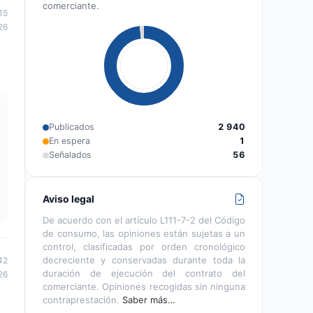
comerciante.
15
26
Publicados
2 940
En espera
1
Señalados
56
Aviso legal
De acuerdo con el artículo L111-7-2 del Código
de consumo, las opiniones están sujetas a un
control, clasificadas por orden cronológico
decreciente y conservadas durante toda la
42
duración de ejecución del contrato del
26
comerciante. Opiniones recogidas sin ninguna
contraprestación.
Saber más…