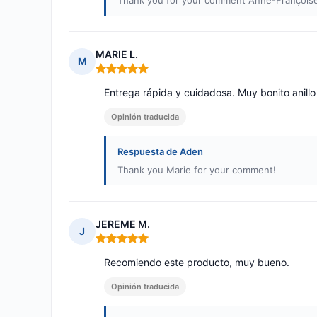
Thank you for your comment Anne-Françoise
MARIE L.
M
Nota: 5 de 5
Entrega rápida y cuidadosa. Muy bonito anill
Opinión traducida
Respuesta de Aden
Thank you Marie for your comment!
JEREME M.
J
Nota: 5 de 5
Recomiendo este producto, muy bueno.
Opinión traducida