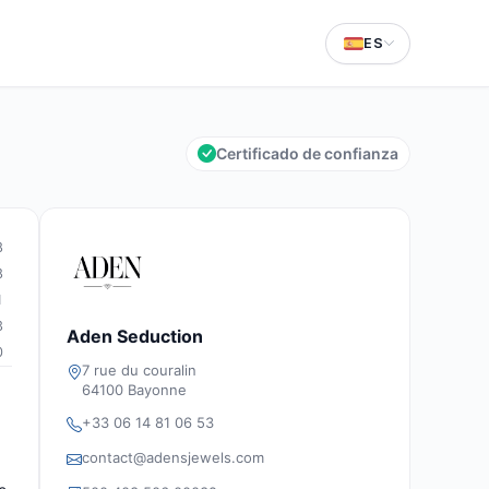
ES
Certificado de confianza
8
8
1
3
Aden Seduction
0
7 rue du couralin
64100 Bayonne
+33 06 14 81 06 53
contact@adensjewels.com