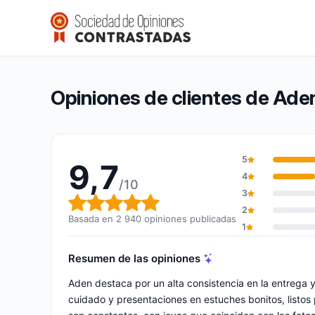
Aden
9,7/10
(2 940 opiniones)
Calificación global: 9,7 de 10
Opiniones de clientes de Ade
5
9,7
4
/10
3
Calificación global: 9,7 de 10
2
Basada en 2 940 opiniones publicadas
1
Resumen de las opiniones
Aden destaca por un alta consistencia en la entrega 
cuidado y presentaciones en estuches bonitos, listos pa