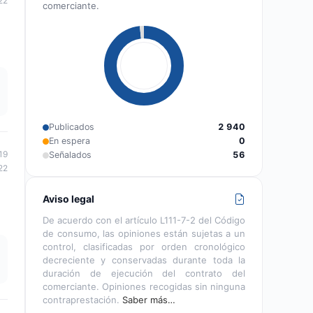
22
comerciante.
Publicados
2 940
En espera
0
19
Señalados
56
22
Aviso legal
De acuerdo con el artículo L111-7-2 del Código
de consumo, las opiniones están sujetas a un
control, clasificadas por orden cronológico
decreciente y conservadas durante toda la
duración de ejecución del contrato del
comerciante. Opiniones recogidas sin ninguna
contraprestación.
Saber más…