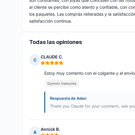
son constantes, con joyas que coinciden con las fotos
al cliente se percibe como atento y confiable, con c
los paquetes. Las compras reiteradas y la satisfacción
satisfacción continua.
Todas las opiniones
CLAUDE C.
C
Nota: 5 de 5
Estoy muy contento con el colgante y el envío
Opinión traducida
Respuesta de Aden
Thank you Claude for your comment, see you
Annick B.
A