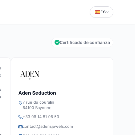
ES
Certificado de confianza
8
8
1
3
Aden Seduction
0
7 rue du couralin
64100 Bayonne
+33 06 14 81 06 53
contact@adensjewels.com