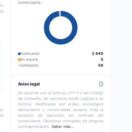
comerciante.
15
26
Publicados
2 940
En espera
0
Señalados
56
Aviso legal
De acuerdo con el artículo L111-7-2 del Código
de consumo, las opiniones están sujetas a un
control, clasificadas por orden cronológico
decreciente y conservadas durante toda la
42
duración de ejecución del contrato del
26
comerciante. Opiniones recogidas sin ninguna
contraprestación.
Saber más…