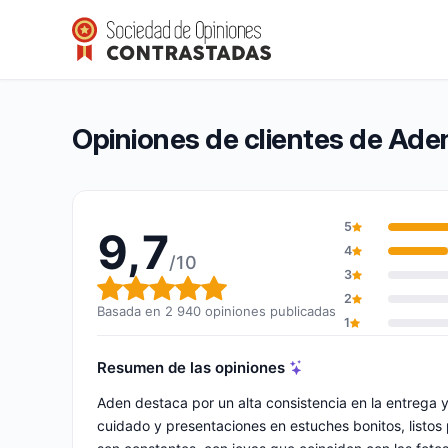
Aden
9,7/10
(2 940 opiniones)
Calificación global: 9,7 de 10
Opiniones de clientes de Ade
5
9,7
4
/10
3
Calificación global: 9,7 de 10
2
Basada en 2 940 opiniones publicadas
1
Resumen de las opiniones
Aden destaca por un alta consistencia en la entrega 
cuidado y presentaciones en estuches bonitos, listos pa