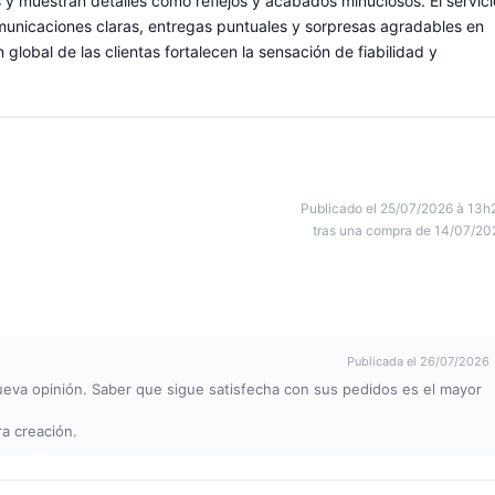
 y muestran detalles como reflejos y acabados minuciosos. El servici
omunicaciones claras, entregas puntuales y sorpresas agradables en
 global de las clientas fortalecen la sensación de fiabilidad y
Publicado el 25/07/2026 à 13h
tras una compra de 14/07/20
Publicada el 26/07/2026
nueva opinión. Saber que sigue satisfecha con sus pedidos es el mayor
ra creación.