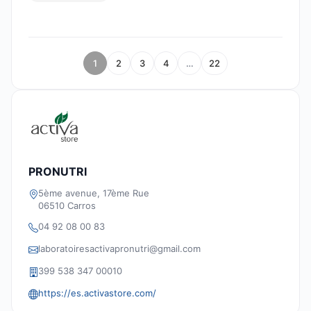
1
2
3
4
…
22
PRONUTRI
5ème avenue, 17ème Rue
06510 Carros
04 92 08 00 83
laboratoiresactivapronutri@gmail.com
399 538 347 00010
https://es.activastore.com/