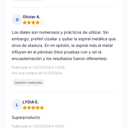
Olivier A.
O
Nota: 4 de 5
Los diales son numerosos y prácticos de utilizar. Sin
embargo, preferí cizallar y quitar la espiral metálica que
sirve de atadura. En mi opinión, la espiral más el metal
influyen en el péndulo (hice pruebas con y sin la
encuadernación y los resultados fueron diferentes).
Publicado el 12/02/2024 à 12h58
tras una compra de 01/02/2024
Opinión traducida
LYDIA E.
L
Nota: 5 de 5
Superproducto
Publicado el 12/02/2024 à 12h51