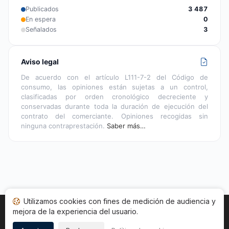
Publicados
3 487
En espera
0
Señalados
3
Aviso legal
De acuerdo con el artículo L111-7-2 del Código de
consumo, las opiniones están sujetas a un control,
clasificadas por orden cronológico decreciente y
conservadas durante toda la duración de ejecución del
contrato del comerciante. Opiniones recogidas sin
ninguna contraprestación.
Saber más…
Utilizamos cookies con fines de medición de audiencia y
mejora de la experiencia del usuario.
Inicio
Estado opiniones
Categorías
CGU
Cookies
Legal