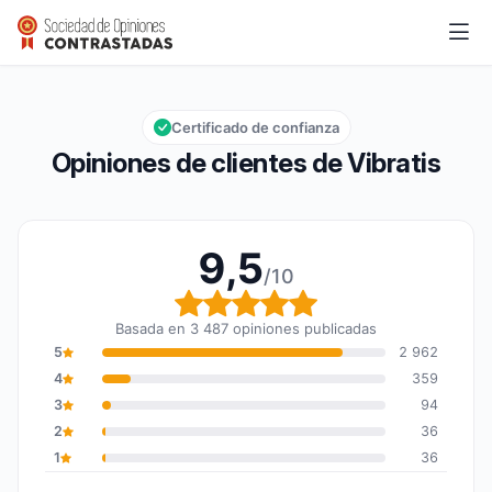
Vibratis
9,5/10
Calificación global: 9,5 de 10
Certificado de confianza
Opiniones de clientes de Vibratis
9,5
/10
Calificación global: 9,5
Basada en 3 487 opiniones publicadas
5
2 962
4
359
3
94
2
36
1
36