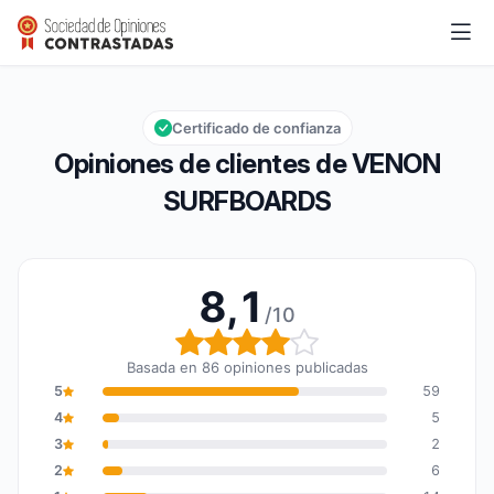
VENON SURFBOARDS
8,1/10
Calificación global: 8,1 de 10
Certificado de confianza
Opiniones de clientes de VENON
SURFBOARDS
8,1
/10
Calificación global: 8,1 
Basada en 86 opiniones publicadas
5
59
4
5
3
2
2
6