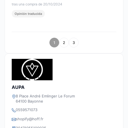
tras una compra de 20/10/2024
Opinión traducida
1
2
3
AUPA
8 Place André Emlinger Le Forum
64100 Bayonne
0559571073
shopify@hoff.fr