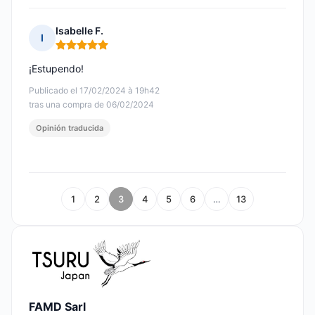
Isabelle F.
I
Nota: 5 de 5
¡Estupendo!
Publicado el 17/02/2024 à 19h42
tras una compra de 06/02/2024
Opinión traducida
1
2
3
4
5
6
…
13
FAMD Sarl