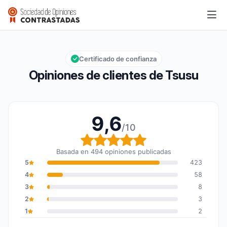
Tsusu
9,6/10
Calificación global: 9,6 de 10
Certificado de confianza
Opiniones de clientes de Tsusu
9,6
/10
Calificación global: 9,6
Basada en 494 opiniones publicadas
5
423
4
58
3
8
2
3
1
2