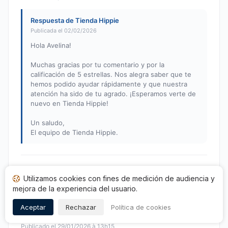
Respuesta de Tienda Hippie
Publicada el 02/02/2026
Hola Avelina!
Muchas gracias por tu comentario y por la
calificación de 5 estrellas. Nos alegra saber que te
hemos podido ayudar rápidamente y que nuestra
atención ha sido de tu agrado. ¡Esperamos verte de
nuevo en Tienda Hippie!
Un saludo,
El equipo de Tienda Hippie.
Marta F.
M
Utilizamos cookies con fines de medición de audiencia y
Nota: 5 de 5
mejora de la experiencia del usuario.
Todo genial. Me han encantado los bolsos y el servicio
Aceptar
Rechazar
Política de cookies
estupendo
Publicado el 29/01/2026 à 13h15