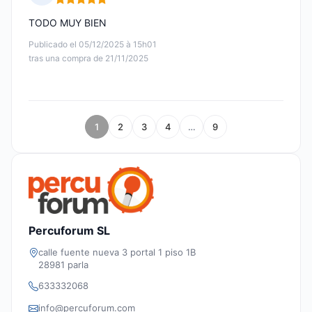
Nota: 5 de 5
TODO MUY BIEN
Publicado el 05/12/2025 à 15h01
tras una compra de 21/11/2025
1
2
3
4
…
9
Percuforum SL
calle fuente nueva 3 portal 1 piso 1B
28981 parla
633332068
info@percuforum.com